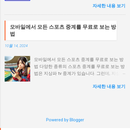
전이 이루어지는 중요한 시기입니다. 이때는 포지션을 정하고,
자세한 내용 보기
향상과 부상 방지에 매우 중요한 역할을 합니다.
그에 맞는 전문적인 훈련을 시작하는 것이 좋습니다. 또한, 체력
이 글에서는 개인의 신체 조건과 실력에 맞는 테
훈련과 함께 멘탈 훈련도 병행해야 합니다. 고등학교 (16세~18
니스 라켓을 선택하는 방법을 자세히 알아보겠
세): 고등학교 시기는 프로 선수를 꿈꾸는 많은 선수들이 본격
모바일에서 모든 스포츠 중계를 무료로 보는 방
습니다. 테니스 라켓 선택의 중요성 올바른 테니
적으로 훈련을 시작하는 시기입니다. 이때는 고급 기술을 연마
법
스 라켓 선택은 단순히 게임의 재미를 더하는 것
하고, 대회에 참가하여 실전 경험을 쌓는 것이 중요합니다. 또한,
을 넘어 플레이어의 성장과 안전에 직결됩니다.
스카우트의 눈에 띄기 위해 성적을 유지하는 것도 필요합니다.
10월 14, 2024
잘못된 라켓을 사용하면 테니스 엘보나 어깨 부
연령별 훈련 및 과정 초등학교 저학년 (6세~9세) 기본기 훈련:
상 등의 위험이 높아질 수 있으며, 기술 발전에
캐치볼, 던지기, 타격 연습 등을 통해 기본적인 기술을 익힙니다.
모바일에서 모든 스포츠 중계를 무료로 보는 방
도 제약이 생길 수 있습니다. 개인 조건에 따른
신체 발달: 다양한 운동을 통해 전반적인 신체 능력을 향상시킵
법 다양한 종류의 스포츠 중계를 무료로 보는 방
테니스 라켓 선택 기준 나이에 따른 라켓 선택
니다. 유연성, 근력, 지구력을 기르는 것이 중요합니다. 팀워크:
법은 지상파 tv 중계가 있습니다. 그런데, 지상파
어린이 및 청소년 (10-16세) 어린이와 청소년은
팀 스포츠인 야구의 특성상, 팀원들과의 협력과 소통을 배우는
를 볼 수 없을 때 모바일에서 간편하게 스포츠
성장 중이므로 가벼우면서도 조작이 쉬운 라켓
것이 중요합니다. 초등학교 고학년 (10세~12세) ...
자세한 내용 보기
중계를 볼 수 있다면 참으로 편리할 겁니다. 요
을 선택해야 합니다. 무게는 250-280g 정도가 적
즘은 각종 ott에서 중계권을 가지고 있기 때문에
당하며, 헤드 크기는 100-110 제곱인치를 권장
가입이 되지 않으면 보기가 어렵습니다. 오늘은
합니다. 너무 무거운 라켓은 성장판에 무리를 줄
어디에서 어떤 종류의 스포츠 중계를 볼 수 있는
수 있으므로 주의해야 합니다. 성인 초보자 (18-
지 포스팅해 보겠습니다. 야구 무료 중계 바로
40세) 성인 초보자의 경우 파워와 컨트롤의 균
Powered by Blogger
가기 메이저리그, 일본 프로야구, 한국프로야구,
형을 맞춘 라켓이 좋습니다. 무게는 280-300g,
MLB, KBO, NPB 미국 프로야구 전경기, 일본 프