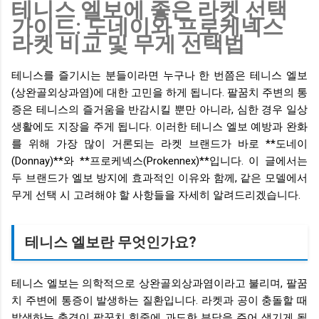
테니스 엘보에 좋은 라켓 선택
수분 보충: 경기 중에도 물에 소금 한 꼬집을 타서 마시면 근육
가이드: 도네이와 프로케넥스
경련(쥐)을 예방할 수 있습니다. 💡 한 줄 요약: 당일 재등판은 어
라켓 비교 및 무게 선택법
깨 힘이 아닌, 하체의 탄력과 세심한 에너지 관리의 싸움입니다.
테니스를 즐기시는 분들이라면 누구나 한 번쯤은 테니스 엘보
(상완골외상과염)에 대한 고민을 하게 됩니다. 팔꿈치 주변의 통
증은 테니스의 즐거움을 반감시킬 뿐만 아니라, 심한 경우 일상
생활에도 지장을 주게 됩니다. 이러한 테니스 엘보 예방과 완화
를 위해 가장 많이 거론되는 라켓 브랜드가 바로 **도네이
(Donnay)**와 **프로케넥스(Prokennex)**입니다. 이 글에서는
두 브랜드가 엘보 방지에 효과적인 이유와 함께, 같은 모델에서
무게 선택 시 고려해야 할 사항들을 자세히 알려드리겠습니다.
테니스 엘보란 무엇인가요?
테니스 엘보는 의학적으로 상완골외상과염이라고 불리며, 팔꿈
치 주변에 통증이 발생하는 질환입니다. 라켓과 공이 충돌할 때
발생하는 충격이 팔꿈치 힘줄에 과도한 부담을 주어 생기게 됩