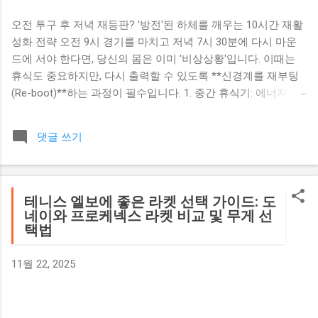
오전 투구 후 저녁 재등판? '방전'된 하체를 깨우는 10시간 재활
성화 전략 오전 9시 경기를 마치고 저녁 7시 30분에 다시 마운
드에 서야 한다면, 당신의 몸은 이미 '비상상황'입니다. 이때는
휴식도 중요하지만, 다시 출력할 수 있도록 **신경계를 재부팅
(Re-boot)**하는 과정이 필수입니다. 1. 중간 휴식기: 에너지 음
료보다 '진짜 회복' 많은 분이 피곤하니까 에너지 음료(고카페
인)를 찾으시는데, 이는 오히려 수분을 빼앗고 심박수를 높여 회
댓글 쓰기
복을 방해합니다. 초콜릿 우유 & 전해질 음료: 소실된 탄수화물
과 전해질을 채우는 데 훨씬 유리합니다. 전략적 낮잠: 30분~1
시간 정도의 짧은 낮잠은 뇌와 근육의 피로도를 획기적으로 낮
춰줍니다. 2. 하체 신경계를 깨우는 '10분 재부팅 루틴' 저녁 경
테니스 엘보에 좋은 라켓 선택 가이드: 도
기 전, 굳어버린 하체를 다시 데워야 팔에 가해지는 부담을 줄일
네이와 프로케넥스 라켓 비교 및 무게 선
택법
수 있습니다. 흉추 및 고관절 가동성: '월드 그레이티스트 스트레
치'처럼 상하체를 동시에 여는 동작을 수행하세요. 플라이오메
트릭 자극: 가벼운 점프(포고 점프)로 신경계에 "이제 다시 폭발
11월 22, 2025
적인 힘을 써야 한다"는 신호를 보내세요. 3. 저녁 경기의 투구
전략 하체 위주 투구: 팔은 이미 지쳐있습니다. 억지로 세게 휘
두르지 말고, 지면을 차는 하체의 힘을 이용해 공을 뿌리세요.