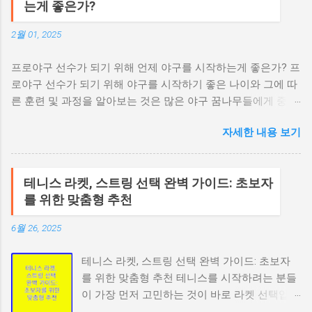
는게 좋은가?
2월 01, 2025
프로야구 선수가 되기 위해 언제 야구를 시작하는게 좋은가? 프
로야구 선수가 되기 위해 야구를 시작하기 좋은 나이와 그에 따
른 훈련 및 과정을 알아보는 것은 많은 야구 꿈나무들에게 중요
한 주제입니다. 이 포스팅에서는 연령별로 어떤 훈련과 과정을
자세한 내용 보기
거쳐야 하는지, 그리고 프로야구 선수가 되기 위한 준비 과정에
대해 자세히 설명하겠습니다. 야구를 시작하기 좋은 나이 야구
는 다양한 연령대에서 시작할 수 있지만, 일반적으로 다음과 같
테니스 라켓, 스트링 선택 완벽 가이드: 초보자
은 나이가 적합하다고 여겨집니다. 초등학교 저학년 (6세~9세):
를 위한 맞춤형 추천
이 시기는 기본적인 운동 능력을 기르고, 야구에 대한 흥미를 키
우기에 좋은 시기입니다. 이때는 기본적인 캐치볼, 타격 연습 등
6월 26, 2025
을 통해 야구의 기초를 다질 수 있습니다. 초등학교 고학년 (10
세~12세): 이 시기에는 좀 더 체계적인 훈련이 필요합니다. 팀
테니스 라켓, 스트링 선택 완벽 가이드: 초보자
에 가입하여 실제 경기를 경험하고, 기본 기술을 연습하는 것이
를 위한 맞춤형 추천 테니스를 시작하려는 분들
중요합니다. 이 시기에 야구의 규칙과 전략을 배우는 것도 큰 도
이 가장 먼저 고민하는 것이 바로 라켓 선택입니
움이 됩니다. 중학교 (13세~15세): 중학교 시기는 기술적인 발
다. 적절한 라켓을 선택하는 것은 테니스 실력